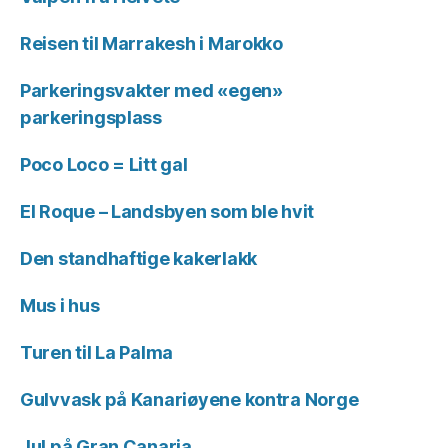
Reisen til Marrakesh i Marokko
Parkeringsvakter med «egen»
parkeringsplass
Poco Loco = Litt gal
El Roque – Landsbyen som ble hvit
Den standhaftige kakerlakk
Mus i hus
Turen til La Palma
Gulvvask på Kanariøyene kontra Norge
Jul på Gran Canaria