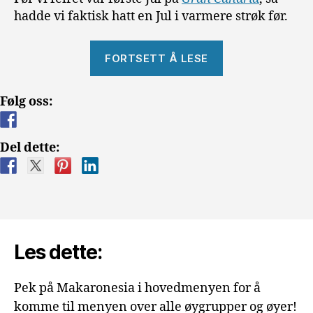
hadde vi faktisk hatt en Jul i varmere strøk før.
«Jul
FORTSETT Å LESE
på
Gran
Følg oss:
Canaria»
Del dette:
Les dette:
Pek på Makaronesia i hovedmenyen for å
komme til menyen over alle øygrupper og øyer!