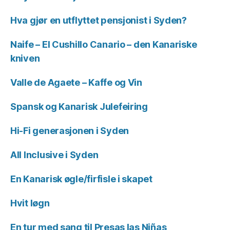
Hva gjør en utflyttet pensjonist i Syden?
Naife – El Cushillo Canario – den Kanariske
kniven
Valle de Agaete – Kaffe og Vin
Spansk og Kanarisk Julefeiring
Hi-Fi generasjonen i Syden
All Inclusive i Syden
En Kanarisk øgle/firfisle i skapet
Hvit løgn
En tur med sang til Presas las Niñas