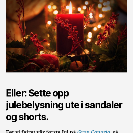
Eller: Sette opp
julebelysning ute i sandaler
og shorts.
Før vi feiret vår første Jul på
Gran Canaria
, så