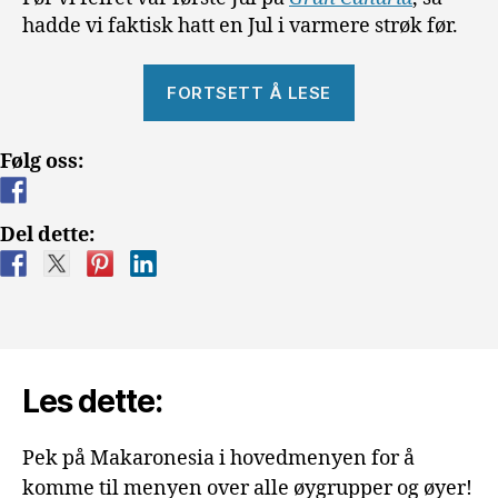
hadde vi faktisk hatt en Jul i varmere strøk før.
«Jul
FORTSETT Å LESE
på
Gran
Følg oss:
Canaria»
Del dette:
Les dette:
Pek på Makaronesia i hovedmenyen for å
komme til menyen over alle øygrupper og øyer!