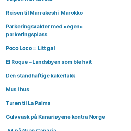
Reisen til Marrakesh i Marokko
Parkeringsvakter med «egen»
parkeringsplass
Poco Loco = Litt gal
El Roque – Landsbyen som ble hvit
Den standhaftige kakerlakk
Mus i hus
Turen til La Palma
Gulvvask på Kanariøyene kontra Norge
Jul på Gran Canaria