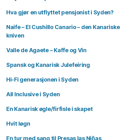
Hva gjør en utflyttet pensjonist i Syden?
Naife – El Cushillo Canario – den Kanariske
kniven
Valle de Agaete – Kaffe og Vin
Spansk og Kanarisk Julefeiring
Hi-Fi generasjonen i Syden
All Inclusive i Syden
En Kanarisk øgle/firfisle i skapet
Hvit løgn
En tur med sang til Presas las Niñas