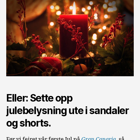
Eller: Sette opp
julebelysning ute i sandaler
og shorts.
Før vi feiret vår første Jul på
Gran Canaria
, så