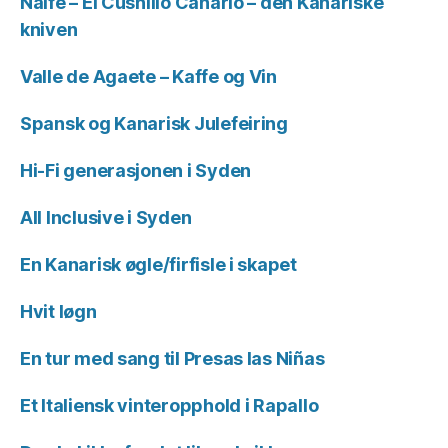
Naife – El Cushillo Canario – den Kanariske
kniven
Valle de Agaete – Kaffe og Vin
Spansk og Kanarisk Julefeiring
Hi-Fi generasjonen i Syden
All Inclusive i Syden
En Kanarisk øgle/firfisle i skapet
Hvit løgn
En tur med sang til Presas las Niñas
Et Italiensk vinteropphold i Rapallo