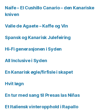
Naife – El Cushillo Canario – den Kanariske
kniven
Valle de Agaete – Kaffe og Vin
Spansk og Kanarisk Julefeiring
Hi-Fi generasjonen i Syden
All Inclusive i Syden
En Kanarisk øgle/firfisle i skapet
Hvit løgn
En tur med sang til Presas las Niñas
Et Italiensk vinteropphold i Rapallo