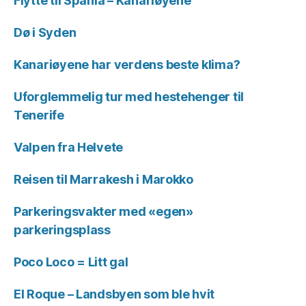
Flytte til Spania – Kanariøyene
Dø i Syden
Kanariøyene har verdens beste klima?
Uforglemmelig tur med hestehenger til
Tenerife
Valpen fra Helvete
Reisen til Marrakesh i Marokko
Parkeringsvakter med «egen»
parkeringsplass
Poco Loco = Litt gal
El Roque – Landsbyen som ble hvit