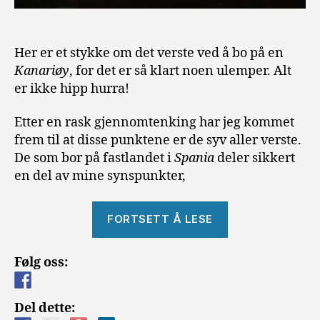
Her er et stykke om det verste ved å bo på en
Kanariøy
, for det er så klart noen ulemper. Alt
er ikke hipp hurra!
Etter en rask gjennomtenking har jeg kommet
frem til at disse punktene er de syv aller verste.
De som bor på fastlandet i
Spania
deler sikkert
en del av mine synspunkter,
«De
FORTSETT Å LESE
syv
verste
Følg oss:
tingene
ved
å
Del dette: