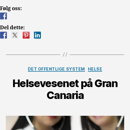
Norge
Følg oss:
vs
Spania»
Del dette:
Kategorier
DET OFFENTLIGE SYSTEM
HELSE
Helsevesenet på Gran
Canaria