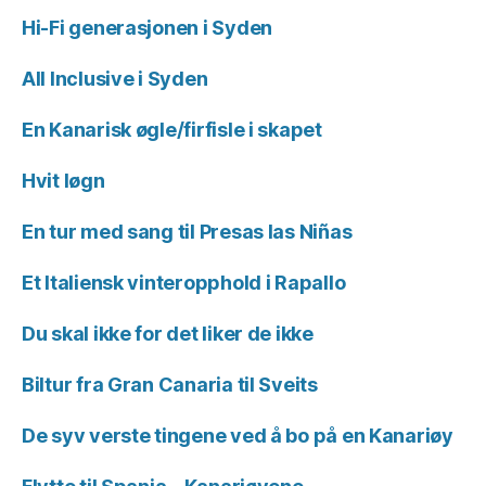
Hi-Fi generasjonen i Syden
All Inclusive i Syden
En Kanarisk øgle/firfisle i skapet
Hvit løgn
En tur med sang til Presas las Niñas
Et Italiensk vinteropphold i Rapallo
Du skal ikke for det liker de ikke
Biltur fra Gran Canaria til Sveits
De syv verste tingene ved å bo på en Kanariøy