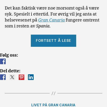
Det kan faktisk være noe morsomt også å være
syk. Spesielt i ettertid. For øvrig vil jeg anta at
helsevesenet på
Gran Canaria
fungere omtrent
som i resten av
Spania
.
«Helsevesenet
FORTSETT Å LESE
på
Gran
Følg oss:
Canaria»
Del dette:
Kategorier
LIVET PÅ GRAN CANARIA