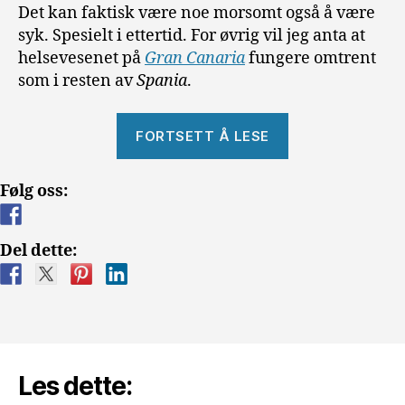
Det kan faktisk være noe morsomt også å være
syk. Spesielt i ettertid. For øvrig vil jeg anta at
helsevesenet på
Gran Canaria
fungere omtrent
som i resten av
Spania
.
«Helsevesenet
FORTSETT Å LESE
på
Gran
Følg oss:
Canaria»
Del dette:
Les dette: