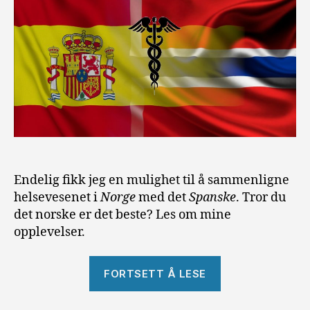
Endelig fikk jeg en mulighet til å sammenligne
helsevesenet i
Norge
med det
Spanske
. Tror du
det norske er det beste? Les om mine
opplevelser.
«Helsevesenet
FORTSETT Å LESE
i
Norge