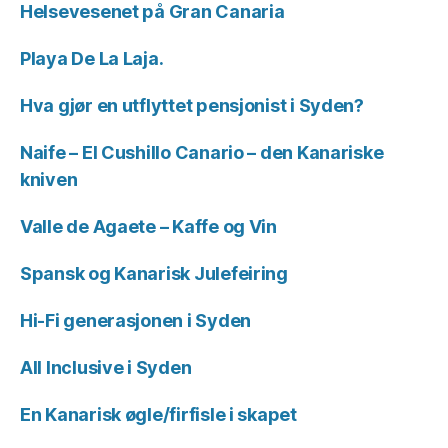
Helsevesenet på Gran Canaria
Playa De La Laja.
Hva gjør en utflyttet pensjonist i Syden?
Naife – El Cushillo Canario – den Kanariske
kniven
Valle de Agaete – Kaffe og Vin
Spansk og Kanarisk Julefeiring
Hi-Fi generasjonen i Syden
All Inclusive i Syden
En Kanarisk øgle/firfisle i skapet