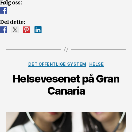
Følg oss:
vs
Spania»
Del dette:
Kategorier
DET OFFENTLIGE SYSTEM
HELSE
Helsevesenet på Gran
Canaria