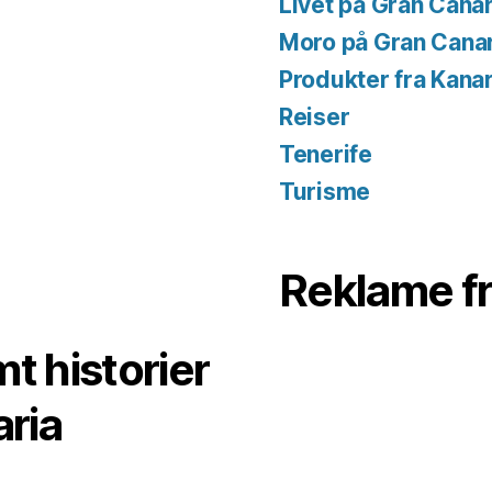
Livet på Gran Canar
Moro på Gran Cana
Produkter fra Kana
Reiser
Tenerife
Turisme
Reklame f
t historier
aria