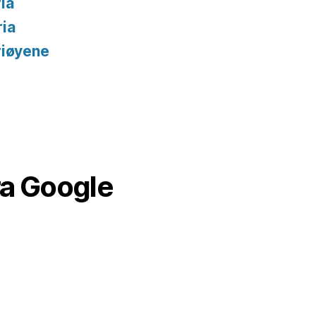
ia
ria
riøyene
ra Google