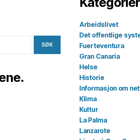
Kategorier
Arbeidslivet
Det offentlige sys
Fuerteventura
Gran Canaria
Helse
iene.
Historie
Informasjon om net
Klima
Kultur
La Palma
Lanzarote