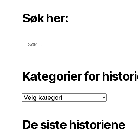
Søk her:
Søk
etter:
Kategorier for histor
Kategorier
for
historiene.
De siste historiene