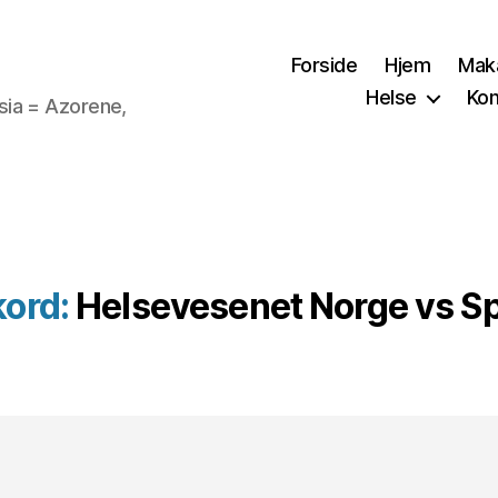
Forside
Hjem
Mak
Helse
Kon
sia = Azorene,
kord:
Helsevesenet Norge vs S