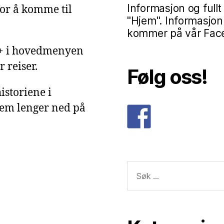
Informasjon og fullt
or å komme til
"Hjem". Informasjon
kommer på vår Faceb
g+ i hovedmenyen
 reiser.
Følg oss!
istoriene i
dem lenger ned på
Søk
etter: