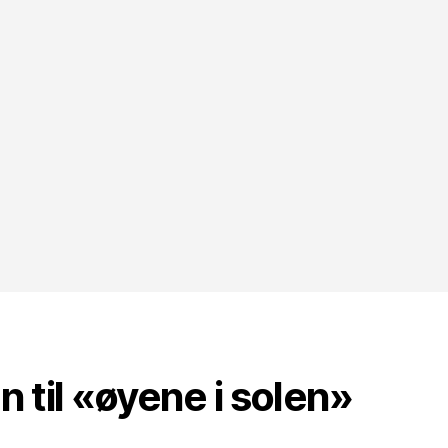
et
til «øyene i solen»