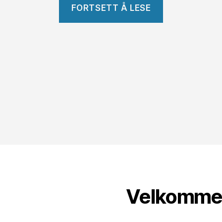
«Helsevesen
FORTSETT Å LESE
i
Norge
vs
Spania»
Velkommen 