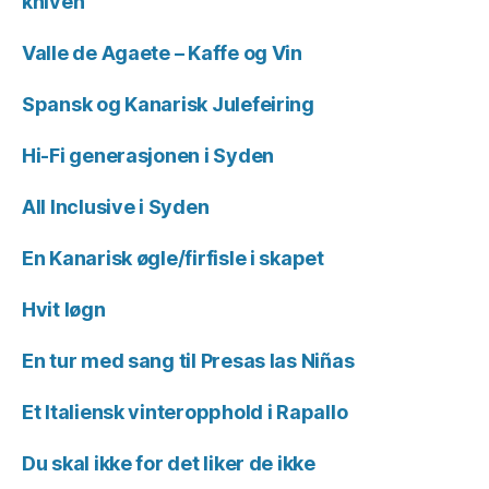
kniven
Valle de Agaete – Kaffe og Vin
Spansk og Kanarisk Julefeiring
Hi-Fi generasjonen i Syden
All Inclusive i Syden
En Kanarisk øgle/firfisle i skapet
Hvit løgn
En tur med sang til Presas las Niñas
Et Italiensk vinteropphold i Rapallo
Du skal ikke for det liker de ikke