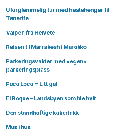
Uforglemmelig tur med hestehenger til
Tenerife
Valpen fra Helvete
Reisen til Marrakesh i Marokko
Parkeringsvakter med «egen»
parkeringsplass
Poco Loco = Litt gal
El Roque – Landsbyen som ble hvit
Den standhaftige kakerlakk
Mus i hus