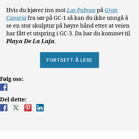
Hvis du kjører inn mot
Las Palmas
på
Gran
Canaria
fra sør på GC-1 så kan du ikke unngå å
se en stor skulptur på høyre hånd etter at veien
har fått et utspring i GC-3. Da har du kommet til
Playa De La Laja
.
«Playa
FORTSETT Å LESE
De
La
Følg oss:
Laja.»
Del dette: