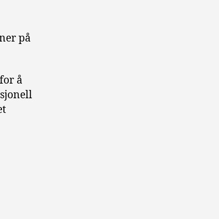
nner på
for å
sjonell
et