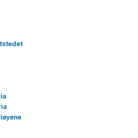
tstedet
ia
ria
riøyene