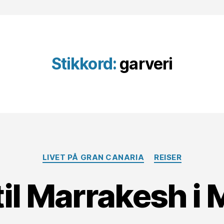
Stikkord:
garveri
Kategorier
LIVET PÅ GRAN CANARIA
REISER
til Marrakesh i