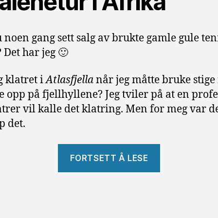
alenetur i Afrika
 noen gang sett salg av brukte gamle gule te
 Det har jeg 🙂
 klatret i
Atlasfjella
når jeg måtte bruke stige 
opp på fjellhyllene? Jeg tviler på at en profe
atrer vil kalle det klatring. Men for meg var d
p det.
«Reisen
FORTSETT Å LESE
til
Marrakesh
i
Marokko»