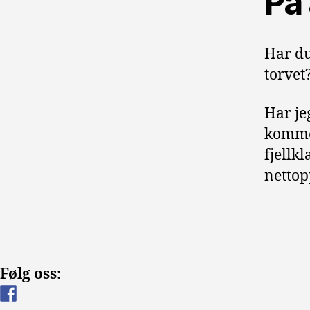
På 
Har du
torvet?
Har jeg
komme 
fjellkl
nettop
Følg oss: