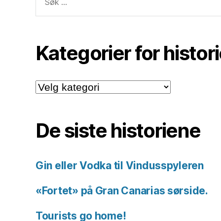
etter:
Kategorier for histor
Kategorier
for
historiene.
De siste historiene
Gin eller Vodka til Vindusspyleren
«Fortet» på Gran Canarias sørside.
Tourists go home!