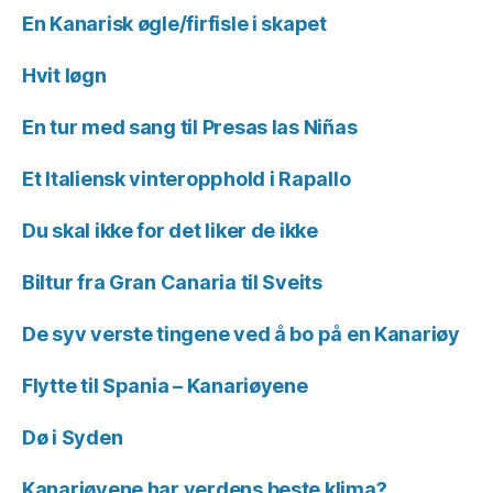
En Kanarisk øgle/firfisle i skapet
Hvit løgn
En tur med sang til Presas las Niñas
Et Italiensk vinteropphold i Rapallo
Du skal ikke for det liker de ikke
Biltur fra Gran Canaria til Sveits
De syv verste tingene ved å bo på en Kanariøy
Flytte til Spania – Kanariøyene
Dø i Syden
Kanariøyene har verdens beste klima?