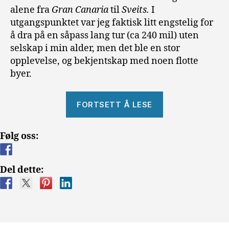
alene fra
Gran Canaria
til
Sveits.
I
utgangspunktet var jeg faktisk litt engstelig for
å dra på en såpass lang tur (ca 240 mil) uten
selskap i min alder, men det ble en stor
opplevelse, og bekjentskap med noen flotte
byer.
«Biltur
FORTSETT Å LESE
fra
Gran
Følg oss:
Canaria
til
Sveits»
Del dette: