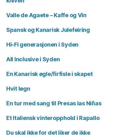
kniven
Valle de Agaete – Kaffe og Vin
Spansk og Kanarisk Julefeiring
Hi-Fi generasjonen i Syden
All Inclusive i Syden
En Kanarisk øgle/firfisle i skapet
Hvit løgn
En tur med sang til Presas las Niñas
Et Italiensk vinteropphold i Rapallo
Du skal ikke for det liker de ikke