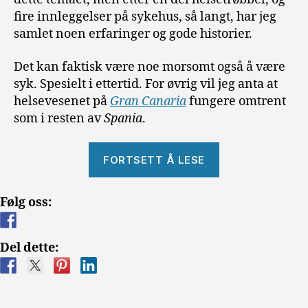
fire innleggelser på sykehus, så langt, har jeg
samlet noen erfaringer og gode historier.
Det kan faktisk være noe morsomt også å være
syk. Spesielt i ettertid. For øvrig vil jeg anta at
helsevesenet på
Gran Canaria
fungere omtrent
som i resten av
Spania
.
«Helsevesenet
FORTSETT Å LESE
på
Gran
Følg oss:
Canaria»
Del dette: