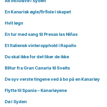
All Inclusive i Syden
En Kanarisk øgle/firfisle i skapet
Hvit løgn
En tur med sang til Presas las Niñas
Et Italiensk vinteropphold i Rapallo
Du skal ikke for det liker de ikke
Biltur fra Gran Canaria til Sveits
De syv verste tingene ved å bo på en Kanariøy
Flytte til Spania – Kanariøyene
Dø i Syden