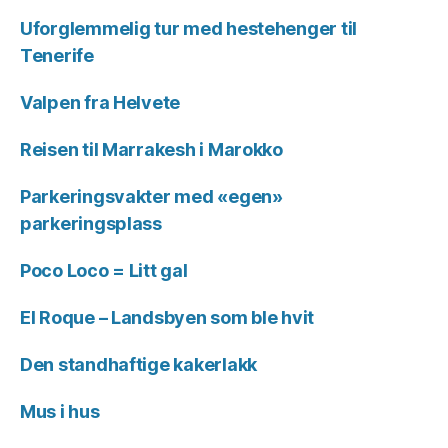
Uforglemmelig tur med hestehenger til
Tenerife
Valpen fra Helvete
Reisen til Marrakesh i Marokko
Parkeringsvakter med «egen»
parkeringsplass
Poco Loco = Litt gal
El Roque – Landsbyen som ble hvit
Den standhaftige kakerlakk
Mus i hus