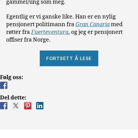
gammel/ung som meg.
Egentlig er vi ganske like. Han er en nylig
pensjonert politimann fra
Gran Canaria
med
røtter fra
Fuerteventura
, og jeg er pensjonert
offiser fra Norge.
««Fisketur»
FORTSETT Å LESE
eller
tre
Følg oss:
kællær
på
biltur»
Del dette: