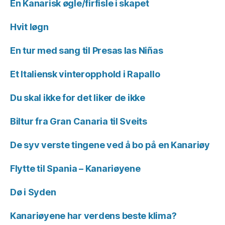
En Kanarisk øgle/firfisle i skapet
Hvit løgn
En tur med sang til Presas las Niñas
Et Italiensk vinteropphold i Rapallo
Du skal ikke for det liker de ikke
Biltur fra Gran Canaria til Sveits
De syv verste tingene ved å bo på en Kanariøy
Flytte til Spania – Kanariøyene
Dø i Syden
Kanariøyene har verdens beste klima?