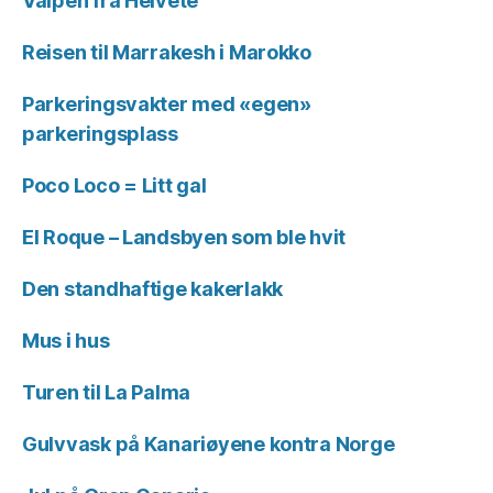
Valpen fra Helvete
Reisen til Marrakesh i Marokko
Parkeringsvakter med «egen»
parkeringsplass
Poco Loco = Litt gal
El Roque – Landsbyen som ble hvit
Den standhaftige kakerlakk
Mus i hus
Turen til La Palma
Gulvvask på Kanariøyene kontra Norge