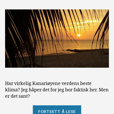
Har virkelig Kanariøyene verdens beste
klima? Jeg håper det for jeg bor faktisk her. Men
er det sant?
«Kanariøyene
FORTSETT Å LESE