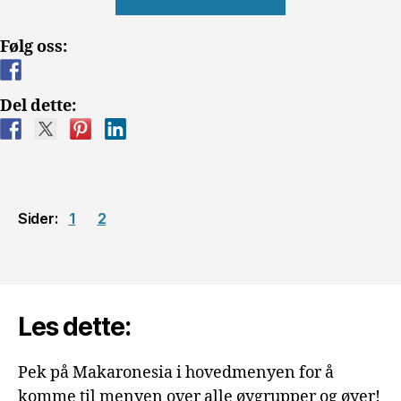
har
verdens
Følg oss:
beste
klima?»
Del dette:
Sider:
1
2
Les dette:
Pek på Makaronesia i hovedmenyen for å
komme til menyen over alle øygrupper og øyer!