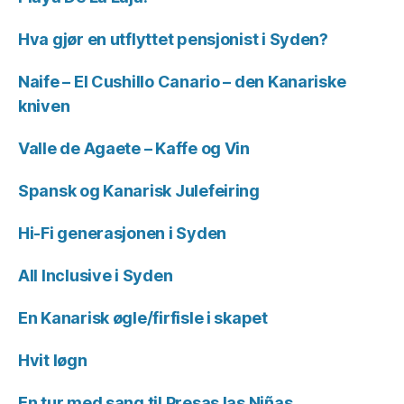
Hva gjør en utflyttet pensjonist i Syden?
Naife – El Cushillo Canario – den Kanariske
kniven
Valle de Agaete – Kaffe og Vin
Spansk og Kanarisk Julefeiring
Hi-Fi generasjonen i Syden
All Inclusive i Syden
En Kanarisk øgle/firfisle i skapet
Hvit løgn
En tur med sang til Presas las Niñas