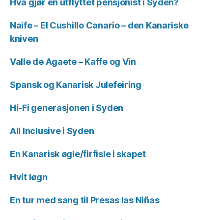
Hva gjør en utflyttet pensjonist i Syden?
Naife – El Cushillo Canario – den Kanariske
kniven
Valle de Agaete – Kaffe og Vin
Spansk og Kanarisk Julefeiring
Hi-Fi generasjonen i Syden
All Inclusive i Syden
En Kanarisk øgle/firfisle i skapet
Hvit løgn
En tur med sang til Presas las Niñas