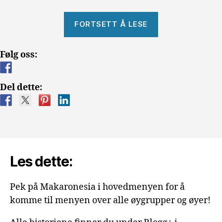
«Turen
FORTSETT Å LESE
til
La
Følg oss:
Palma»
Del dette:
Les dette:
Pek på Makaronesia i hovedmenyen for å
komme til menyen over alle øygrupper og øyer!