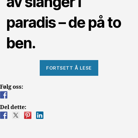
av slanger i
paradis – de på to
ben.
«Slanger
FORTSETT Å LESE
i
paradis
Følg oss:
på
to
ben»
Del dette: