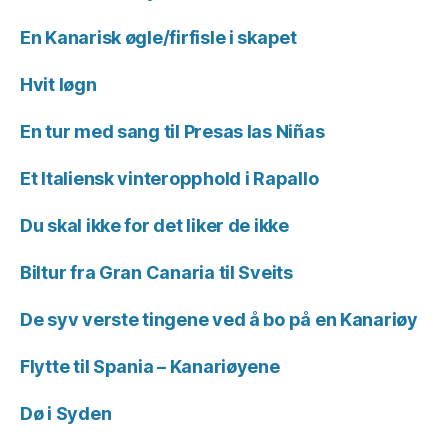
En Kanarisk øgle/firfisle i skapet
Hvit løgn
En tur med sang til Presas las Niñas
Et Italiensk vinteropphold i Rapallo
Du skal ikke for det liker de ikke
Biltur fra Gran Canaria til Sveits
De syv verste tingene ved å bo på en Kanariøy
Flytte til Spania – Kanariøyene
Dø i Syden