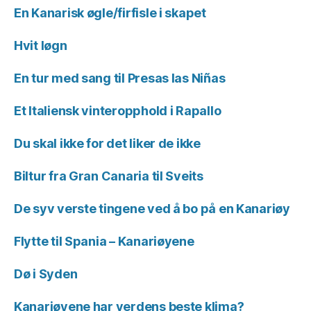
En Kanarisk øgle/firfisle i skapet
Hvit løgn
En tur med sang til Presas las Niñas
Et Italiensk vinteropphold i Rapallo
Du skal ikke for det liker de ikke
Biltur fra Gran Canaria til Sveits
De syv verste tingene ved å bo på en Kanariøy
Flytte til Spania – Kanariøyene
Dø i Syden
Kanariøyene har verdens beste klima?