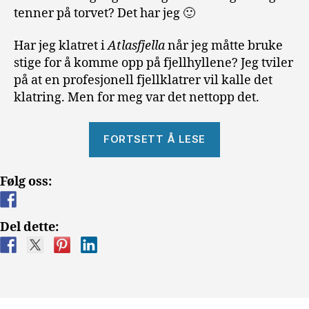
tenner på torvet? Det har jeg 🙂
Har jeg klatret i
Atlasfjella
når jeg måtte bruke
stige for å komme opp på fjellhyllene? Jeg tviler
på at en profesjonell fjellklatrer vil kalle det
klatring. Men for meg var det nettopp det.
«Reisen
FORTSETT Å LESE
til
Marrakesh
Følg oss:
i
Marokko»
Del dette: