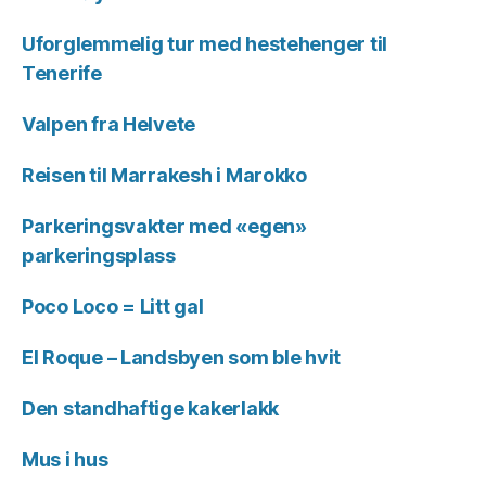
Uforglemmelig tur med hestehenger til
Tenerife
Valpen fra Helvete
Reisen til Marrakesh i Marokko
Parkeringsvakter med «egen»
parkeringsplass
Poco Loco = Litt gal
El Roque – Landsbyen som ble hvit
Den standhaftige kakerlakk
Mus i hus