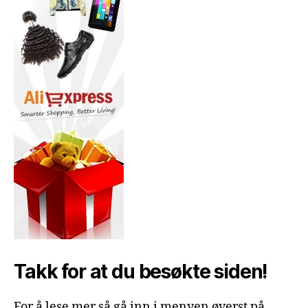
Takk for at du besøkte siden!
For å lese mer så gå inn i menyen øverst på