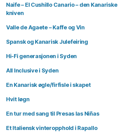
Naife – El Cushillo Canario – den Kanariske
kniven
Valle de Agaete – Kaffe og Vin
Spansk og Kanarisk Julefeiring
Hi-Fi generasjonen i Syden
All Inclusive i Syden
En Kanarisk øgle/firfisle i skapet
Hvit løgn
En tur med sang til Presas las Niñas
Et Italiensk vinteropphold i Rapallo