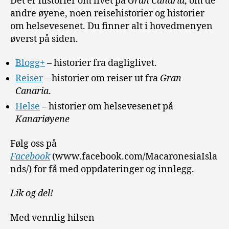
Det er historier om livet på
Gran Canaria
, om de
andre øyene, noen reisehistorier og historier
om helsevesenet. Du finner alt i hovedmenyen
øverst på siden.
Blogg+
– historier fra dagliglivet.
Reiser
– historier om reiser ut fra
Gran
Canaria
.
Helse
– historier om helsevesenet på
Kanariøyene
Følg oss på
Facebook
(www.facebook.com/MacaronesiaIsla
nds/) for få med oppdateringer og innlegg.
Lik og del!
Med vennlig hilsen