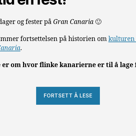
dager og fester på
Gran Canaria
🙂
mmer fortsettelsen på historien om
kulturen
Canaria
.
er om hvor flinke kanarierne er til å lage 
«Kulturen
FORTSETT Å LESE
–
fester
og
helligdager