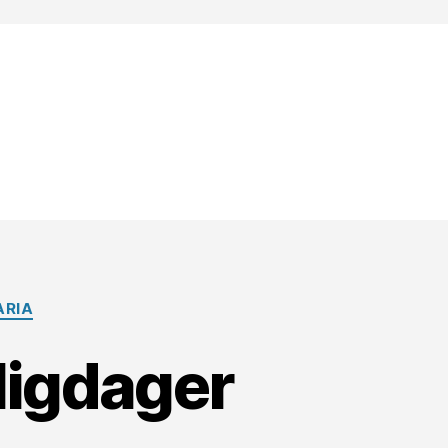
ARIA
lligdager