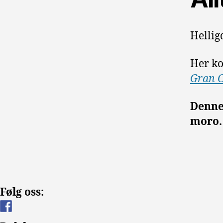
Hellig
Her ko
Gran 
Denne 
moro.
Følg oss: