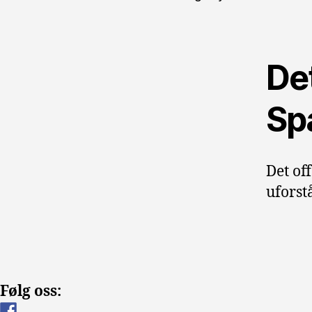
Det
Sp
Det of
uforstå
Følg oss: