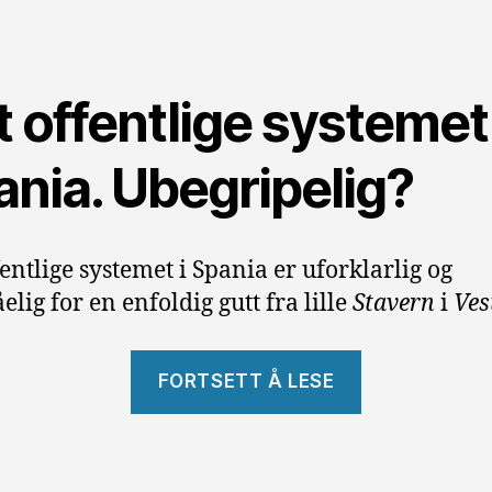
 offentlige systemet 
ania. Ubegripelig?
fentlige systemet i Spania er uforklarlig og
elig for en enfoldig gutt fra lille
Stavern
i
Ves
«Det
FORTSETT Å LESE
offentlige
systemet»