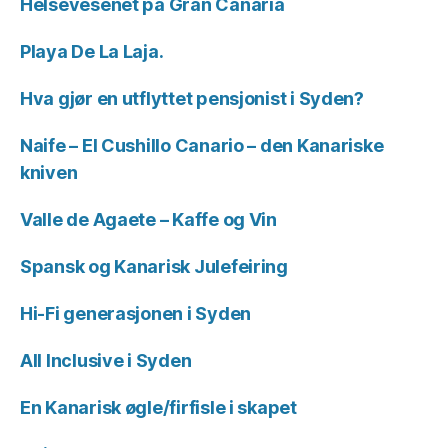
Helsevesenet på Gran Canaria
Playa De La Laja.
Hva gjør en utflyttet pensjonist i Syden?
Naife – El Cushillo Canario – den Kanariske
kniven
Valle de Agaete – Kaffe og Vin
Spansk og Kanarisk Julefeiring
Hi-Fi generasjonen i Syden
All Inclusive i Syden
En Kanarisk øgle/firfisle i skapet