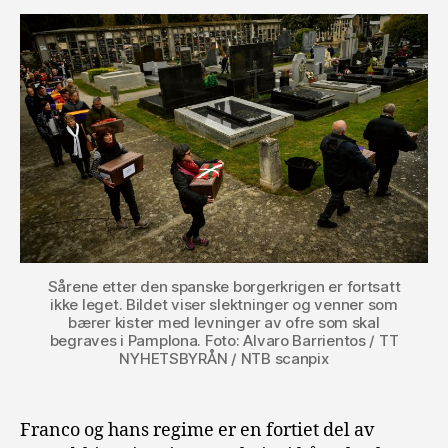
Sårene etter den spanske borgerkrigen er fortsatt
ikke leget. Bildet viser slektninger og venner som
bærer kister med levninger av ofre som skal
begraves i Pamplona. Foto: Alvaro Barrientos / TT
NYHETSBYRÅN / NTB scanpix
Franco og hans regime er en fortiet del av