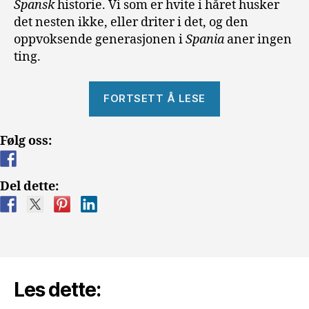
Spansk
historie. Vi som er hvite i håret husker
det nesten ikke, eller driter i det, og den
oppvoksende generasjonen i
Spania
aner ingen
ting.
«Franco
FORTSETT Å LESE
–
Et
Følg oss:
Spania
vi
ikke
Del dette:
snakker
om»
Les dette: