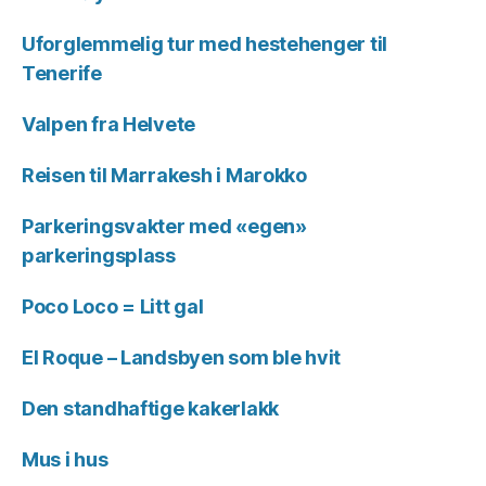
Uforglemmelig tur med hestehenger til
Tenerife
Valpen fra Helvete
Reisen til Marrakesh i Marokko
Parkeringsvakter med «egen»
parkeringsplass
Poco Loco = Litt gal
El Roque – Landsbyen som ble hvit
Den standhaftige kakerlakk
Mus i hus