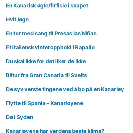
En Kanarisk øgle/firfisle i skapet
Hvit løgn
En tur med sang til Presas las Niñas
Et Italiensk vinteropphold i Rapallo
Du skal ikke for det liker de ikke
Biltur fra Gran Canaria til Sveits
De syv verste tingene ved å bo på en Kanariøy
Flytte til Spania – Kanariøyene
Dø i Syden
Kanariøyene har verdens beste klima?