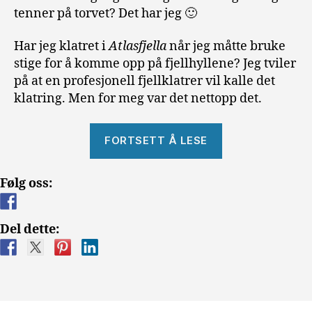
tenner på torvet? Det har jeg 🙂
Har jeg klatret i
Atlasfjella
når jeg måtte bruke
stige for å komme opp på fjellhyllene? Jeg tviler
på at en profesjonell fjellklatrer vil kalle det
klatring. Men for meg var det nettopp det.
«Reisen
FORTSETT Å LESE
til
Marrakesh
Følg oss:
i
Marokko»
Del dette: