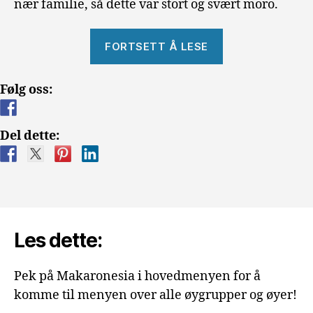
nær familie, så dette var stort og svært moro.
«Et
FORTSETT Å LESE
eksplosivt
besøk
Følg oss:
på
Gran
Canaria»
Del dette:
Les dette:
Pek på Makaronesia i hovedmenyen for å
komme til menyen over alle øygrupper og øyer!