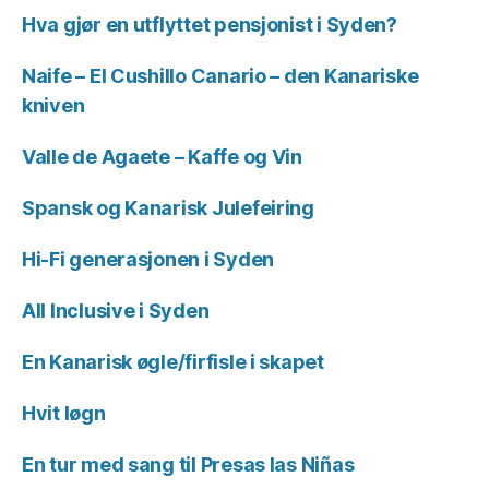
Hva gjør en utflyttet pensjonist i Syden?
Naife – El Cushillo Canario – den Kanariske
kniven
Valle de Agaete – Kaffe og Vin
Spansk og Kanarisk Julefeiring
Hi-Fi generasjonen i Syden
All Inclusive i Syden
En Kanarisk øgle/firfisle i skapet
Hvit løgn
En tur med sang til Presas las Niñas