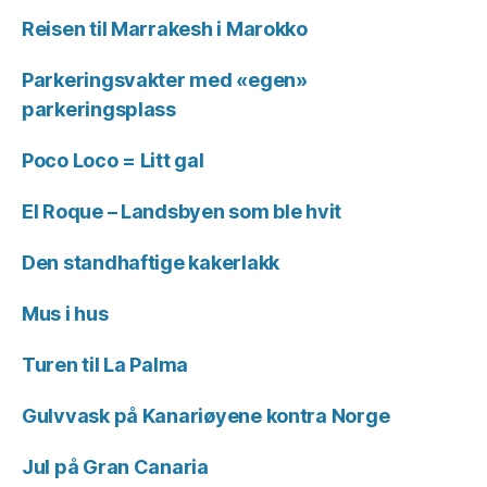
Reisen til Marrakesh i Marokko
Parkeringsvakter med «egen»
parkeringsplass
Poco Loco = Litt gal
El Roque – Landsbyen som ble hvit
Den standhaftige kakerlakk
Mus i hus
Turen til La Palma
Gulvvask på Kanariøyene kontra Norge
Jul på Gran Canaria