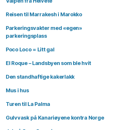
Valpen fra Helvete
Reisen til Marrakesh i Marokko
Parkeringsvakter med «egen»
parkeringsplass
Poco Loco = Litt gal
El Roque – Landsbyen som ble hvit
Den standhaftige kakerlakk
Mus i hus
Turen til La Palma
Gulvvask på Kanariøyene kontra Norge