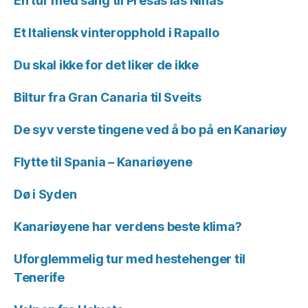
En tur med sang til Presas las Niñas
Et Italiensk vinteropphold i Rapallo
Du skal ikke for det liker de ikke
Biltur fra Gran Canaria til Sveits
De syv verste tingene ved å bo på en Kanariøy
Flytte til Spania – Kanariøyene
Dø i Syden
Kanariøyene har verdens beste klima?
Uforglemmelig tur med hestehenger til
Tenerife