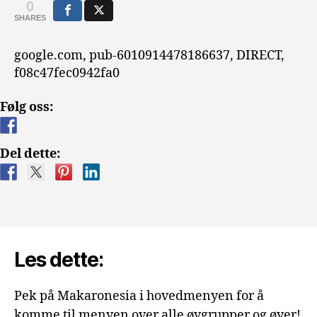
0
SHARES
google.com, pub-6010914478186637, DIRECT,
f08c47fec0942fa0
Følg oss:
Del dette:
Les dette:
Pek på Makaronesia i hovedmenyen for å
komme til menyen over alle øygrupper og øyer!